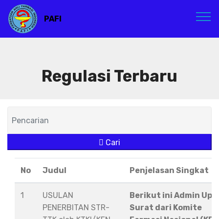
PAFI
Regulasi Terbaru
Cari
No
Judul
Penjelasan Singkat
1
USULAN
Berikut ini Admin Upl
PENERBITAN STR-
Surat dari Komite