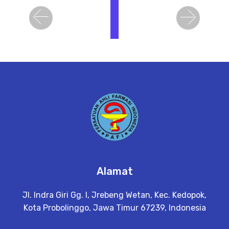
i
h
Previous
Next
a
t
D
e
t
a
il
Alamat
Jl. Indra Giri Gg. I, Jrebeng Wetan, Kec. Kedopok,
Kota Probolinggo, Jawa Timur 67239, Indonesia