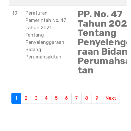
PP. No. 47
10
Peraturan
Pemerintah No. 47
Tahun 202
Tahun 2021
Tentang
Tentang
Penyeleng
Penyelenggaraan
raan Bidan
Bidang
Perumahsakitan
Perumahsa
tan
S
1
(current)
2
3
4
5
6
7
8
9
Next
e
m